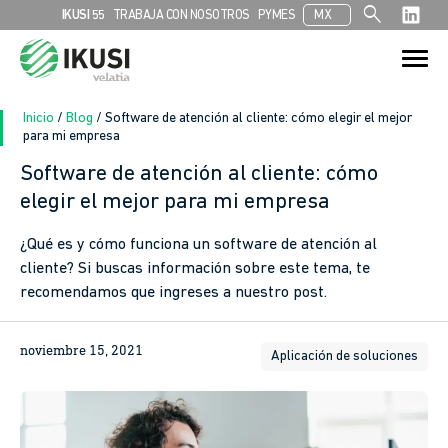
search
IKUSI 55
TRABAJA CON NOSOTROS
PYMES
MX
Search
Search Button
for:
Inicio
/
Blog
/
Software de atención al cliente: cómo elegir el mejor
para mi empresa
Software de atención al cliente: cómo
elegir el mejor para mi empresa
¿Qué es y cómo funciona un software de atención al
cliente? Si buscas información sobre este tema, te
recomendamos que ingreses a nuestro post.
noviembre 15, 2021
Aplicación de soluciones