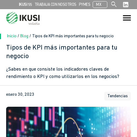
search
IKUSI 55
TRABAJA CON NOSOTROS
PYMES
MX
Search
Search Button
for:
Inicio
/
Blog
/
Tipos de KPI más importantes para tu negocio
Tipos de KPI más importantes para tu
negocio
¿Sabes en que consiste los indicadores claves de
rendimiento o KPI y como utilizarlos en los negocios?
enero 30, 2023
Tendencias