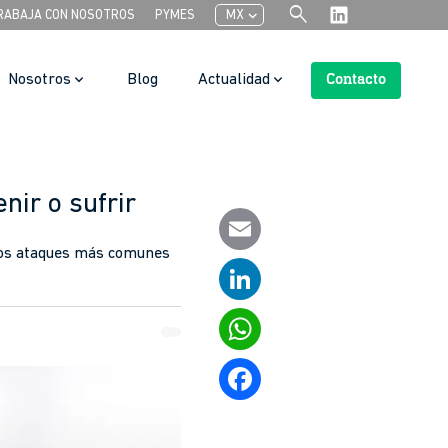
search
chevron_left
RABAJA CON NOSOTROS
PYMES
MX
Nosotros
Blog
Actualidad
Contacto
Search Button
nir o sufrir
los ataques más comunes
Email
LinkedIn
WhatsApp
Facebook