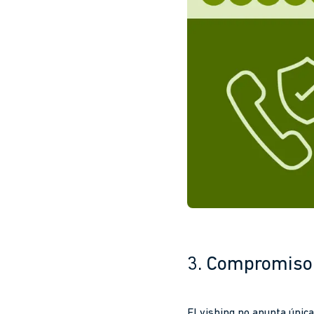
3. Compromiso 
El vishing no apunta únic