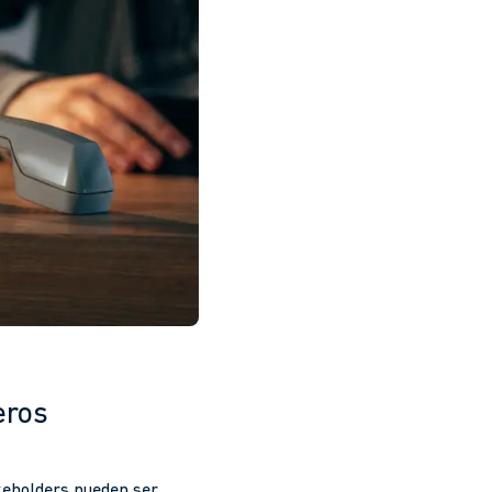
eros
akeholders pueden ser