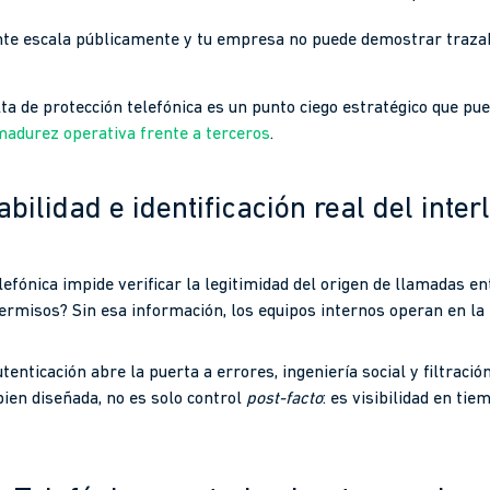
dente escala públicamente y tu empresa no puede demostrar trazab
lta de protección telefónica es un punto ciego estratégico que p
 madurez operativa frente a terceros
.
abilidad e identificación real del inter
lefónica impide verificar la legitimidad del origen de llamadas e
rmisos? Sin esa información, los equipos internos operan en la
enticación abre la puerta a errores, ingeniería social y filtració
bien diseñada, no es solo control
post-facto
: es visibilidad en ti