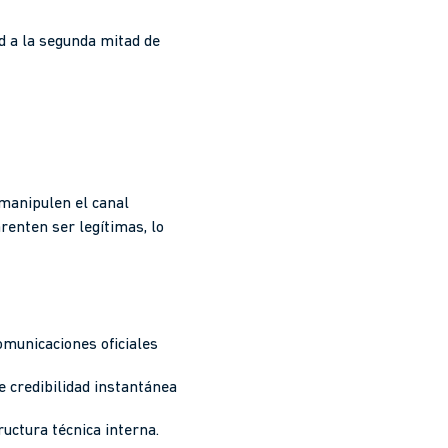
d a la segunda mitad de
 manipulen el canal
renten ser legítimas, lo
omunicaciones oficiales
le credibilidad instantánea
ructura técnica interna.