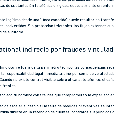
as de suplantación telefónica dirigidas, especialmente en ento
e legítima desde una “línea conocida” puede resultar en transfer
 inadvertidos. Sin protección telefónica, los flujos externos qu
d de auditoría.
acional indirecto por fraudes vincula
shing ocurre fuera de tu perímetro técnico, las consecuencias rec
 la responsabilidad legal inmediata, sino por cómo se ve afectad
Cuando no existe control visible sobre el canal telefónico, el dañ
 frentes:
asociado tu nombre con fraudes que comprometen la experiencia 
decide escalar el caso o si la falta de medidas preventivas se int
rdida directa en la retención de clientes, contratos suspendidos 