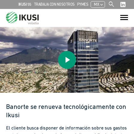
search
chevron_left
IKUSI 55
TRABAJA CON NOSOTROS
PYMES
MX
Search
Search Button
for:
Banorte se renueva tecnológicamente con
Ikusi
El cliente busca disponer de información sobre sus gastos