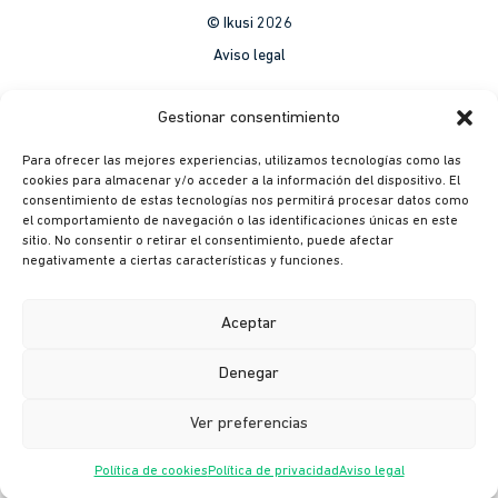
© Ikusi 2026
Aviso legal
México
Gestionar consentimiento
Colombia
Para ofrecer las mejores experiencias, utilizamos tecnologías como las
Política de Privacidad
cookies para almacenar y/o acceder a la información del dispositivo. El
consentimiento de estas tecnologías nos permitirá procesar datos como
México
el comportamiento de navegación o las identificaciones únicas en este
Colombia
sitio. No consentir o retirar el consentimiento, puede afectar
negativamente a ciertas características y funciones.
Política de cookies
México
Aceptar
Colombia
Denegar
Canal ético
Ver preferencias
Política de cookies
Política de privacidad
Aviso legal