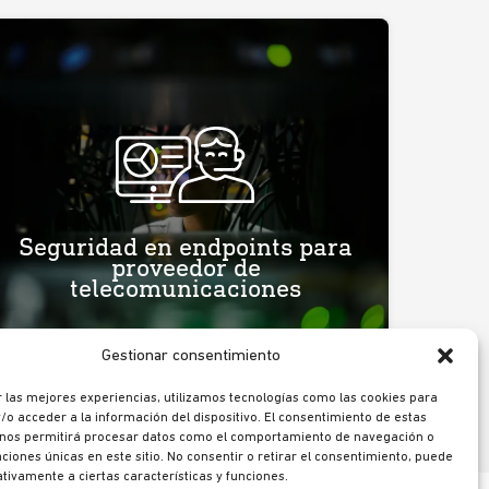
EndPointGuard: Seguridad distribuida
para clientes finales
Un proveedor nacional de telecomunicaciones
desplegó la instalación y administración de
dispositivos de seguridad CPE para sus clientes,
protegiendo los puntos de acceso y controlando
riesgos en el perímetro de sus redes.
Seguridad en endpoints para
proveedor de
España
telecomunicaciones
arrow_forward
Ver más
Gestionar consentimiento
 las mejores experiencias, utilizamos tecnologías como las cookies para
o acceder a la información del dispositivo. El consentimiento de estas
 nos permitirá procesar datos como el comportamiento de navegación o
caciones únicas en este sitio. No consentir o retirar el consentimiento, puede
tivamente a ciertas características y funciones.