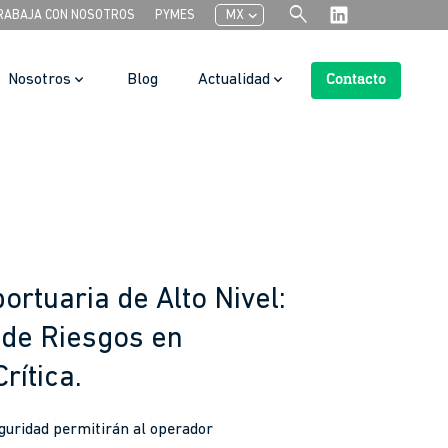
search
chevron_left
RABAJA CON NOSOTROS
PYMES
MX
Nosotros
Blog
Actualidad
Contacto
Search Button
rtuaria de Alto Nivel:
 de Riesgos en
rítica.
guridad permitirán al operador