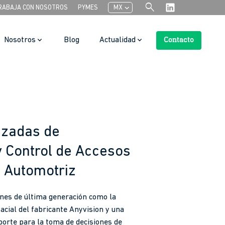
search
chevron_left
RABAJA CON NOSOTROS
PYMES
MX
Nosotros
Blog
Actualidad
Contacto
Search Button
nzadas de
y Control de Accesos
a Automotriz
ones de última generación como la
acial del fabricante Anyvision y una
orte para la toma de decisiones de