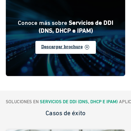
Conoce más sobre
Servicios de DDI
(DNS, DHCP e IPAM)
enable
Descargar brochure
SOLUCIONES EN 
SERVICIOS DE DDI (DNS, DHCP E IPAM)
 APLI
Casos de éxito