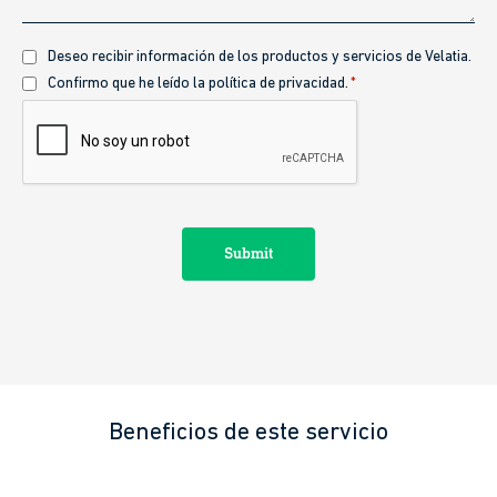
Recibir
Deseo recibir información de los productos y servicios de Velatia.
información
Política
Confirmo que he leído la política de privacidad.
*
de
CAPTCHA
privacidad
*
Beneficios de este servicio