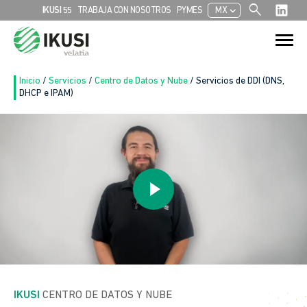
search
chevron_left
IKUSI 55
TRABAJA CON NOSOTROS
PYMES
MX
Search
Search Button
for:
Inicio
/
Servicios
/
Centro de Datos y Nube
/
Servicios de DDI (DNS,
DHCP e IPAM)
IKUSI
 CENTRO DE DATOS Y NUBE