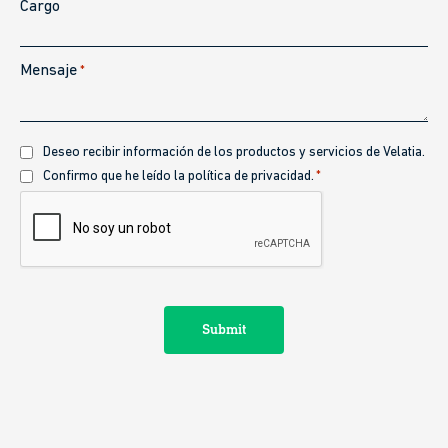
Cargo
Mensaje
*
Recibir
Deseo recibir información de los productos y servicios de Velatia.
información
Política
Confirmo que he leído la política de privacidad.
*
de
CAPTCHA
privacidad
*