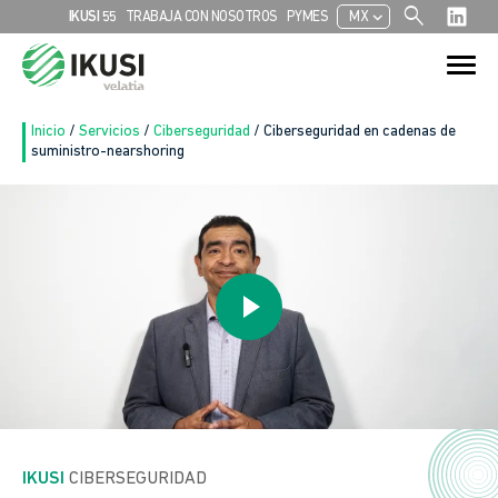
search
chevron_left
IKUSI 55
TRABAJA CON NOSOTROS
PYMES
MX
Search
Search Button
for:
Inicio
/
Servicios
/
Ciberseguridad
/
Ciberseguridad en cadenas de
suministro-nearshoring
IKUSI
 CIBERSEGURIDAD