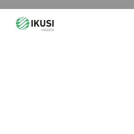
Search
for: