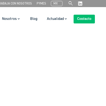
search
RABAJA CON NOSOTROS
PYMES
MX
Nosotros
Blog
Actualidad
Contacto
Search Button