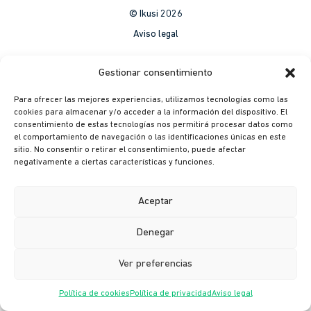
© Ikusi 2026
Aviso legal
México
Gestionar consentimiento
Colombia
Para ofrecer las mejores experiencias, utilizamos tecnologías como las
Política de Privacidad
cookies para almacenar y/o acceder a la información del dispositivo. El
consentimiento de estas tecnologías nos permitirá procesar datos como
México
el comportamiento de navegación o las identificaciones únicas en este
Colombia
sitio. No consentir o retirar el consentimiento, puede afectar
negativamente a ciertas características y funciones.
Política de cookies
México
Aceptar
Colombia
Denegar
Canal ético
Ver preferencias
Política de cookies
Política de privacidad
Aviso legal