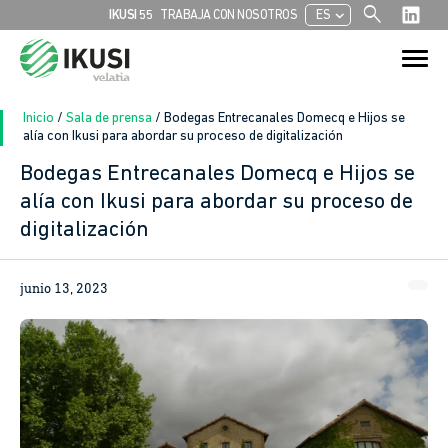
search
chevron_left
IKUSI 55
TRABAJA CON NOSOTROS
ES
Buscar:
Botón de bú
Inicio
/
Sala de prensa
/
Bodegas Entrecanales Domecq e Hijos se
alía con Ikusi para abordar su proceso de digitalización
Bodegas Entrecanales Domecq e Hijos se
alía con Ikusi para abordar su proceso de
digitalización
junio 13, 2023