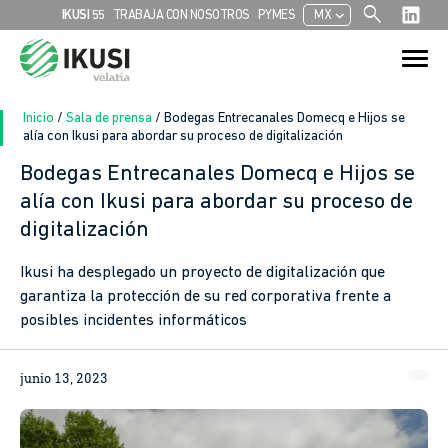
search
chevron_left
IKUSI 55
TRABAJA CON NOSOTROS
PYMES
MX
Search
Search Button
for:
Inicio
/
Sala de prensa
/
Bodegas Entrecanales Domecq e Hijos se
alía con Ikusi para abordar su proceso de digitalización
Bodegas Entrecanales Domecq e Hijos se
In
alía con Ikusi para abordar su proceso de
digitalización
sApp
Ikusi ha desplegado un proyecto de digitalización que
ook
garantiza la protección de su red corporativa frente a
posibles incidentes informáticos
junio 13, 2023