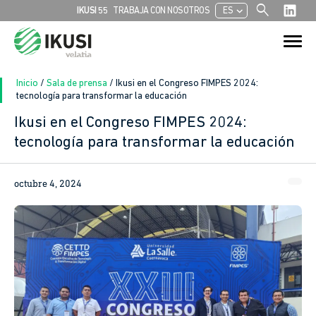
search
chevron_left
IKUSI 55
TRABAJA CON NOSOTROS
ES
Buscar:
Botón de bú
Inicio
/
Sala de prensa
/
Ikusi en el Congreso FIMPES 2024:
tecnología para transformar la educación
Ikusi en el Congreso FIMPES 2024:
tecnología para transformar la educación
octubre 4, 2024