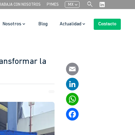
search
chevron_left
RABAJA CON NOSOTROS
PYMES
MX
Nosotros
Blog
Actualidad
Contacto
Search Button
ransformar la
Email
LinkedIn
WhatsApp
Facebook