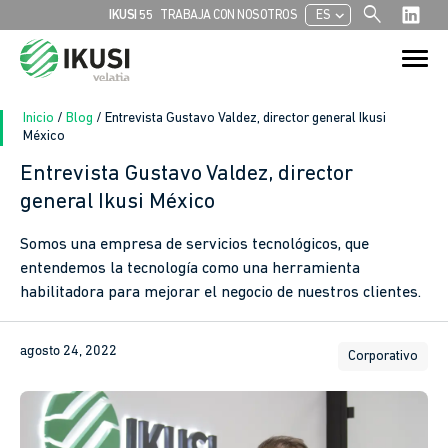
search
chevron_left
IKUSI 55
TRABAJA CON NOSOTROS
ES
Buscar:
Botón de bú
Inicio
/
Blog
/
Entrevista Gustavo Valdez, director general Ikusi
México
Entrevista Gustavo Valdez, director
In
general Ikusi México
sApp
Somos una empresa de servicios tecnológicos, que
entendemos la tecnología como una herramienta
ook
habilitadora para mejorar el negocio de nuestros clientes.
agosto 24, 2022
Corporativo