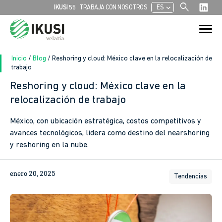
search
chevron_left
IKUSI 55
TRABAJA CON NOSOTROS
ES
Buscar:
Botón de bú
Inicio
/
Blog
/
Reshoring y cloud: México clave en la relocalización de
trabajo
Reshoring y cloud: México clave en la
relocalización de trabajo
México, con ubicación estratégica, costos competitivos y
avances tecnológicos, lidera como destino del nearshoring
y reshoring en la nube.
enero 20, 2025
Tendencias