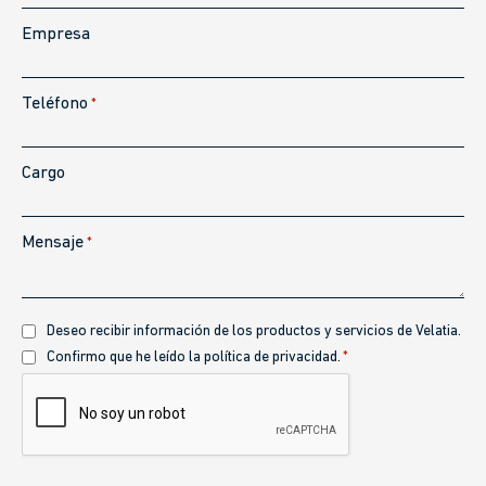
Empresa
Teléfono
*
Cargo
Mensaje
*
Recibir
Deseo recibir información de los productos y servicios de Velatia.
información
Política
Confirmo que he leído la política de privacidad.
*
de
CAPTCHA
privacidad
*