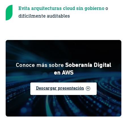
Evita arquitecturas cloud sin gobierno
o
difícilmente auditables
Conoce más sobre
Soberanía Digital
en AWS
enable
Descargar presentación