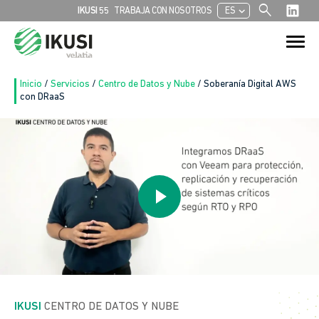
search
chevron_left
IKUSI 55
TRABAJA CON NOSOTROS
ES
Buscar:
Botón de bú
Inicio
/
Servicios
/
Centro de Datos y Nube
/
Soberanía Digital AWS
con DRaaS
IKUSI
 CENTRO DE DATOS Y NUBE