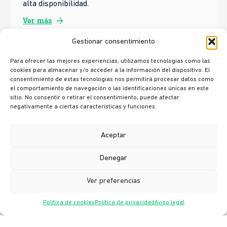
alta disponibilidad.
arrow_forward
Ver más
Gestionar consentimiento
Para ofrecer las mejores experiencias, utilizamos tecnologías como las
cookies para almacenar y/o acceder a la información del dispositivo. El
consentimiento de estas tecnologías nos permitirá procesar datos como
el comportamiento de navegación o las identificaciones únicas en este
sitio. No consentir o retirar el consentimiento, puede afectar
negativamente a ciertas características y funciones.
© Ikusi 2026
Aceptar
Aviso legal
Denegar
Política de privacidad
Política de cookies
Ver preferencias
Política de seguridad
Canal ético
Política de cookies
Política de privacidad
Aviso legal