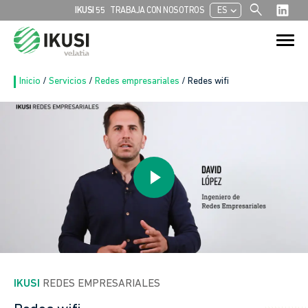
search
chevron_left
IKUSI 55
TRABAJA CON NOSOTROS
ES
Buscar:
Botón de bú
Inicio
/
Servicios
/
Redes empresariales
/
Redes wifi
IKUSI
 REDES EMPRESARIALES