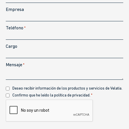
Empresa
Teléfono
*
Cargo
Mensaje
*
Recibir
Deseo recibir información de los productos y servicios de Velatia.
información
Política
Confirmo que he leído la política de privacidad.
*
de
CAPTCHA
privacidad
*