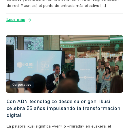
red corporativa?
Ustedes ya invirtieron en firewalls, en VPN, en segmentación
de red. Y aun así, el punto de entrada más efectivo […]
arrow_forward
Leer más
Corporativo
Con ADN tecnológico desde su origen: Ikusi
celebra 55 años impulsando la transformación