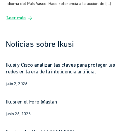
digital
La palabra ikusi significa «ver» o «mirada» en euskera, el
idioma del País Vasco. Hace referencia a la acción de […]
arrow_forward
Leer más
Noticias sobre Ikusi
Ikusi y Cisco analizan las claves para proteger las
redes en la era de la inteligencia artificial
julio 2, 2026
Ikusi en el Foro @aslan
junio 26, 2026