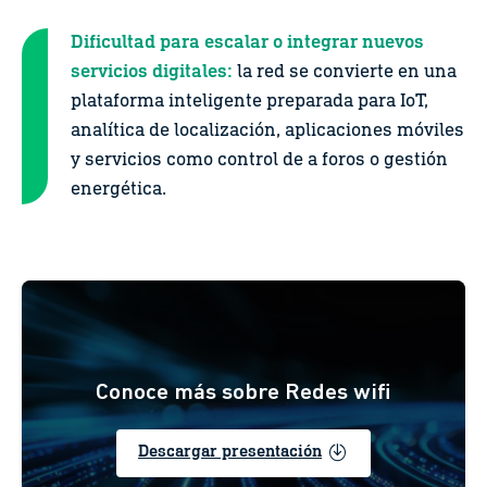
Dificultad para escalar o integrar nuevos
servicios digitales:
la red se convierte en una
plataforma inteligente preparada para IoT,
analítica de localización, aplicaciones móviles
y servicios como control de a foros o gestión
energética.
Conoce más sobre Redes wifi
enable
Descargar presentación