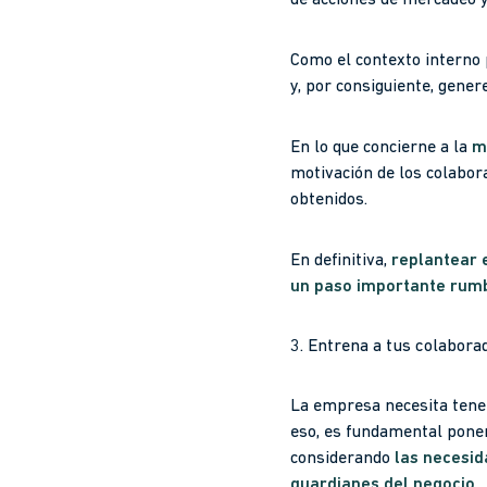
de acciones de mercadeo y
Como el contexto interno 
y, por consiguiente, gene
En lo que concierne a la
m
motivación de los colabora
obtenidos.
En definitiva,
replantear e
un paso importante rumb
3. Entrena a tus colabora
La empresa necesita tene
eso, es fundamental pone
considerando
las necesid
guardianes del negocio
.