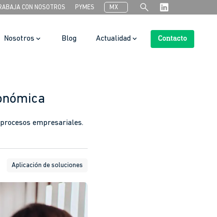
search
RABAJA CON NOSOTROS
PYMES
MX
Nosotros
Blog
Actualidad
Contacto
Search Button
conómica
 procesos empresariales.
Aplicación de soluciones