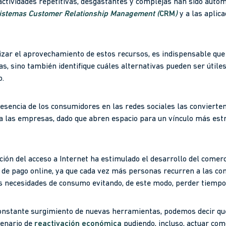
actividades repetitivas, desgastantes y complejas han sido autom
istemas
Customer Relationship Management
(
CRM
)
y a las aplica
zar el aprovechamiento de estos recursos, es indispensable qu
s, sino también identifique cuáles alternativas pueden ser útile
o.
resencia de los consumidores en las redes sociales las conviert
a las empresas, dado que abren espacio para un vínculo más est
ión del acceso a Internet ha estimulado el desarrollo del comerc
 de pago online, ya que cada vez más personas recurren a las co
necesidades de consumo evitando, de este modo, perder tiempo en
 constante surgimiento de nuevas herramientas, podemos decir qu
cenario de
reactivación económica
pudiendo, incluso, actuar com