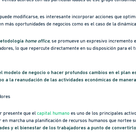
 ventas acordes con las particularidades de ese grupo consumido
puede modificarse, es interesante incorporar acciones que optim
ren más oportunidades de negocios como es el caso de la dinámica 
etodología
home office
, se promueve un expresivo incremento e
dores, lo que repercute directamente en su disposición para el t
l modelo de negocio o hacer profundos cambios en el plan es
o a la reanudación de las actividades económicas de manera 
dores
r presente que el
capital humano
es uno de los principales activ
r en marcha una planificación de recursos humanos que nortee s
ades y el bienestar de los trabajadores a punto de convertirl