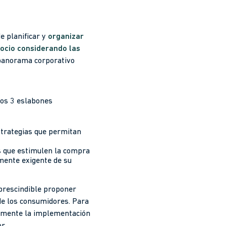
e planificar y
organizar
ocio considerando las
l panorama corporativo
sos 3 eslabones
strategias que permitan
s que estimulen la compra
mente exigente de su
mprescindible proponer
 de los consumidores. Para
en mente la implementación