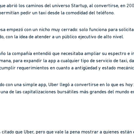
ue abrió los caminos del universo Startup, al convertirse, en 20
permitían pedir un taxi desde la comodidad del teléfono.
sa empezó con un nicho muy cerrado: solo funciona para solicita
o, con la idea de atender a un público ejecutivo de alto nivel.
 año la compañía entendió que necesitaba ampliar su espectro e in
mana, para expandir la app a cualquier tipo de servicio de taxi, d
n cumplir requerimientos en cuanto a antigüedad y estado mecánico
o con una simple app, Uber llegó a convertirse en lo que es hoy:
n una de las capitalizaciones bursátiles más grandes del mundo e
citado que Uber, pero que vale la pena mostrar a quienes están