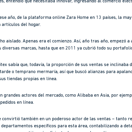
s, entendió que necesitaba innovar, ingresando al comercio elect
, ese año, de la plataforma online Zara Home en 13 países, la may
artículos del hogar.
ho aislado. Apenas era el comienzo. Así, año tras año, empezó a a
s diversas marcas, hasta que en 2011 ya cubrió todo su portafoli
ditex sabía que, todavía, la proporción de sus ventas se inclinaba 
tarde o temprano mermaría, así que buscó alianzas para apalanc
us tiendas propias en línea.
con grandes actores del mercado, como Alibaba en Asia, por ejem
pedidos en línea.
e convirtió también en un poderoso actor de las ventas – tanto 
departamentos específicos para esta área, contabilizando a deta