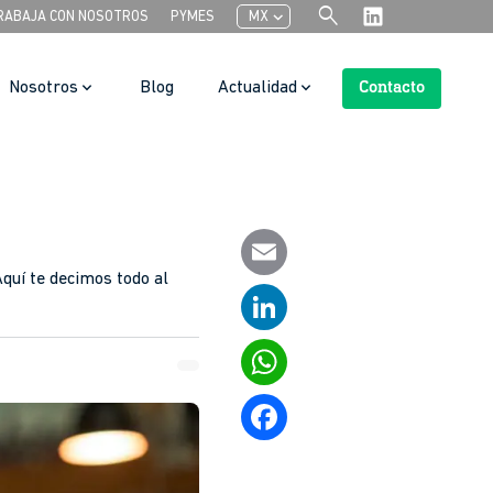
search
chevron_left
RABAJA CON NOSOTROS
PYMES
MX
Nosotros
Blog
Actualidad
Contacto
Search Button
quí te decimos todo al
Email
LinkedIn
WhatsApp
Facebook