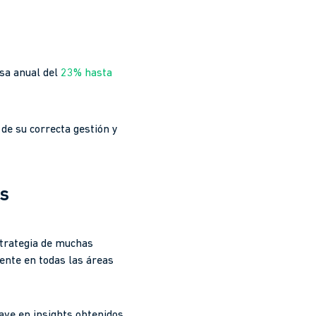
asa anual del
23% hasta
de su correcta gestión y
ss
strategia de muchas
rente en todas las áreas
ave en insights obtenidos