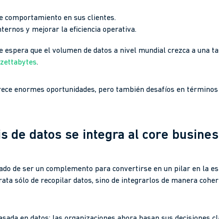
de comportamiento en sus clientes.
ternos y mejorar la eficiencia operativa.
se espera que el volumen de datos a nivel mundial crezca a una t
 zettabytes
.
ece enormes oportunidades, pero también desafíos en términos 
is de datos se integra al core busine
ejado de ser un complemento para convertirse en un pilar en la e
rata sólo de recopilar datos, sino de integrarlos de manera cohe
sada en datos: las organizaciones ahora basan sus decisiones cl