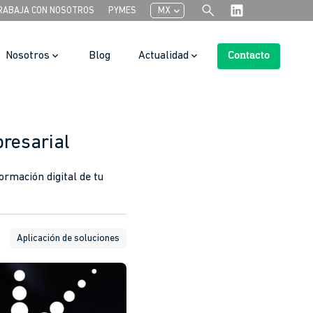
search
chevron_left
RABAJA CON NOSOTROS
PYMES
MX
Nosotros
Blog
Actualidad
Contacto
Search Button
presarial
ormación digital de tu
Aplicación de soluciones