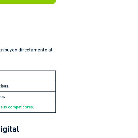
ntribuyen directamente al
isas.
nos.
a sus competidores
.
igital