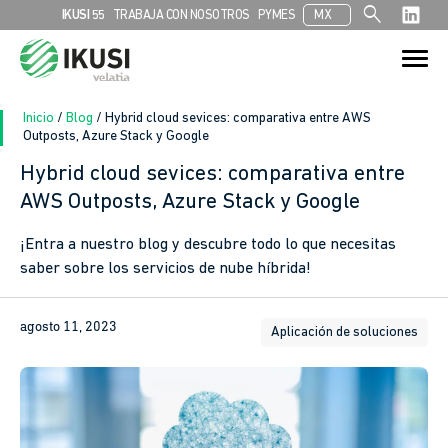
search
IKUSI 55
TRABAJA CON NOSOTROS
PYMES
MX
Search
Search Button
for:
Inicio
/
Blog
/
Hybrid cloud sevices: comparativa entre AWS
Outposts, Azure Stack y Google
Hybrid cloud sevices: comparativa entre
AWS Outposts, Azure Stack y Google
¡Entra a nuestro blog y descubre todo lo que necesitas
saber sobre los servicios de nube híbrida!
agosto 11, 2023
Aplicación de soluciones