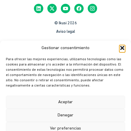
© Ikusi 2026
Aviso legal
México
Gestionar consentimiento
Colombia
Para ofrecer las mejores experiencias, utilizamos tecnologías como las
Política de Privacidad
cookies para almacenar y/o acceder a la información del dispositivo. El
consentimiento de estas tecnologías nos permitirá procesar datos como
México
el comportamiento de navegación o las identificaciones únicas en este
Colombia
sitio. No consentir o retirar el consentimiento, puede afectar
negativamente a ciertas características y funciones.
Política de cookies
México
Aceptar
Colombia
Denegar
Canal ético
Ver preferencias