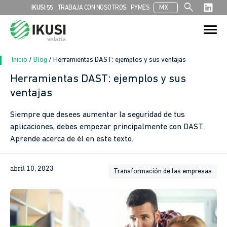
search
IKUSI 55
TRABAJA CON NOSOTROS
PYMES
MX
Search
Search Button
for:
Inicio
/
Blog
/
Herramientas DAST: ejemplos y sus ventajas
Herramientas DAST: ejemplos y sus
ventajas
In
Siempre que desees aumentar la seguridad de tus
sApp
aplicaciones, debes empezar principalmente con DAST.
Aprende acerca de él en este texto.
ook
abril 10, 2023
Transformación de las empresas