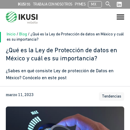
search
IKUSI 55
TRABAJA CON NOSOTROS
PYMES
MX
Search
Search Button
for:
Inicio
/
Blog
/
¿Qué es la Ley de Protección de datos en México y cuál
es su importancia?
¿Qué es la Ley de Protección de datos en
In
México y cuál es su importancia?
sApp
¿Sabes en qué consiste Ley de protección de Datos en
México? Conócelo en este post
ook
marzo 11, 2023
Tendencias