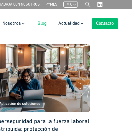
search
chevron_left
RABAJA CON NOSOTROS
PYMES
MX
Nosotros
Blog
Actualidad
Contacto
Search Button
Aplicación de soluciones
berseguridad para la fuerza laboral
stribuida: protección de