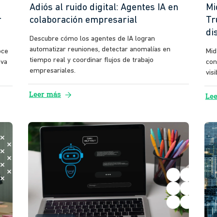
Adiós al ruido digital: Agentes IA en
Mi
r
colaboración empresarial
Tr
di
Descubre cómo los agentes de IA logran
automatizar reuniones, detectar anomalías en
oce
Mid
tiempo real y coordinar flujos de trabajo
iva
con
empresariales.
vis
arrow_forward
Leer más
Le