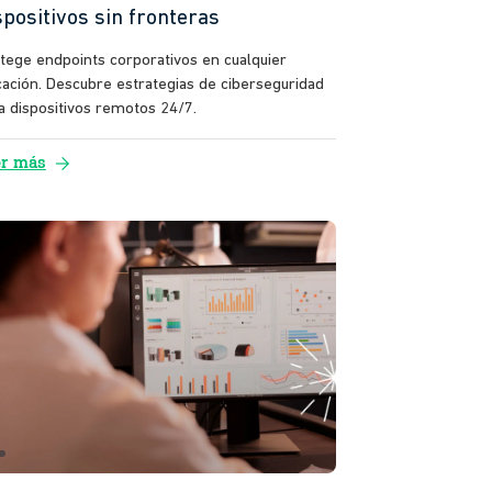
spositivos sin fronteras
tege endpoints corporativos en cualquier
cación. Descubre estrategias de ciberseguridad
a dispositivos remotos 24/7.
arrow_forward
er más