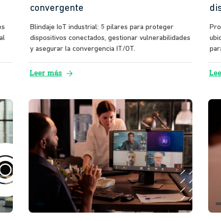
convergente
di
es
Blindaje IoT industrial: 5 pilares para proteger
Pro
al
dispositivos conectados, gestionar vulnerabilidades
ubi
y asegurar la convergencia IT/OT.
par
arrow_forward
Leer más
Le