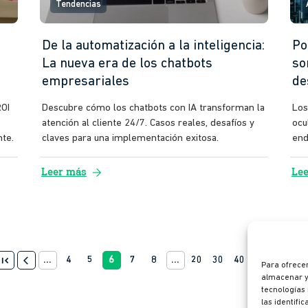
Tendencias
De la automatización a la inteligencia:
Po
La nueva era de los chatbots
so
empresariales
de
ROI
Descubre cómo los chatbots con IA transforman la
Los
atención al cliente 24/7. Casos reales, desafíos y
ocu
nte.
claves para una implementación exitosa.
end
arrow_forward
Leer más
Le
irst_page
last_pa
arrow_back_ios
...
4
5
6
7
8
...
20
30
40
...
arrow_forward_ios
Para ofrecer
almacenar y/
tecnologías
las identifi