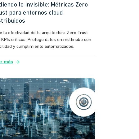
diendo lo invisible: Métricas Zero
ust para entornos cloud
stribuidos
e la efectividad de tu arquitectura Zero Trust
 KPIs críticos. Protege datos en multinube con
ibilidad y cumplimiento automatizados.
arrow_forward
er más