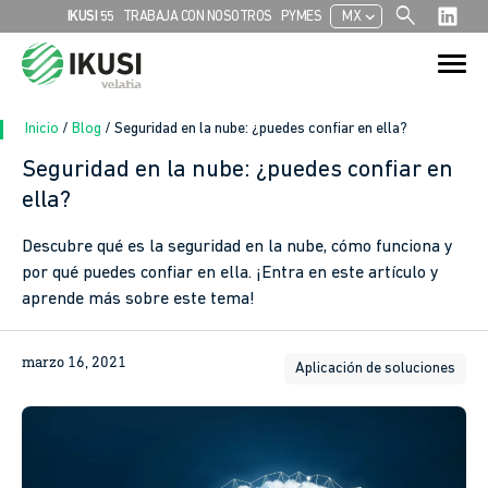
search
chevron_left
IKUSI 55
TRABAJA CON NOSOTROS
PYMES
MX
Search
Search Button
for:
Inicio
/
Blog
/
Seguridad en la nube: ¿puedes confiar en ella?
Seguridad en la nube: ¿puedes confiar en
ella?
Descubre qué es la seguridad en la nube, cómo funciona y
por qué puedes confiar en ella. ¡Entra en este artículo y
aprende más sobre este tema!
marzo 16, 2021
Aplicación de soluciones