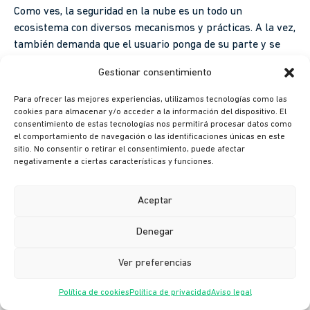
Como ves, la seguridad en la nube es un todo un
ecosistema con diversos mecanismos y prácticas. A la vez,
también demanda que el usuario ponga de su parte y se
enfoque en resguardar su información de manera
Gestionar consentimiento
adecuada.
Para ofrecer las mejores experiencias, utilizamos tecnologías como las
cookies para almacenar y/o acceder a la información del dispositivo. El
¿Te gustó esta lectura? Suscríbete a nuestro blog y
consentimiento de estas tecnologías nos permitirá procesar datos como
mantente al día en todo lo que necesitas saber seguridad
el comportamiento de navegación o las identificaciones únicas en este
en la nube.
sitio. No consentir o retirar el consentimiento, puede afectar
negativamente a ciertas características y funciones.
Aceptar
Denegar
Suscríbete a nuestra newsletter
Ver preferencias
Suscribirme
Política de cookies
Política de privacidad
Aviso legal