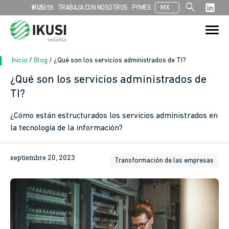
search
IKUSI 55
TRABAJA CON NOSOTROS
PYMES
MX
Search
Search Button
for:
Inicio
/
Blog
/
¿Qué son los servicios administrados de TI?
¿Qué son los servicios administrados de
TI?
¿Cómo están estructurados los servicios administrados en
la tecnología de la información?
septiembre 20, 2023
Transformación de las empresas