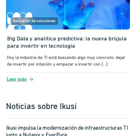
Aplicación de soluciones
Big Data y analítica predictiva: la nueva brújula
para invertir en tecnología
Hoy la industria de TI está buscando algo muy concreto: dejar
de invertir por intuición y empezar a invertir con […]
arrow_forward
Leer más
Noticias sobre Ikusi
Ikusi impulsa la modernización de infraestructuras TI
junto a Nutanix y EverPure