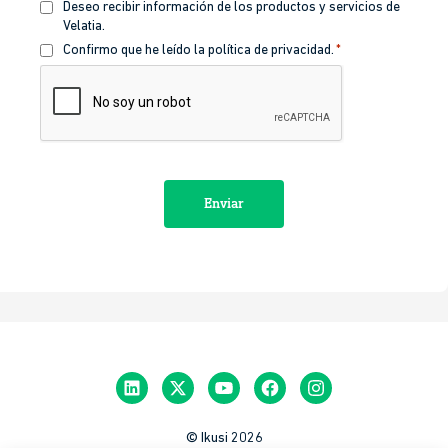
Recibir
Deseo recibir información de los productos y servicios de
información
Velatia.
Política
Confirmo que he leído la política de privacidad.
*
de
CAPTCHA
privacidad
*
© Ikusi 2026