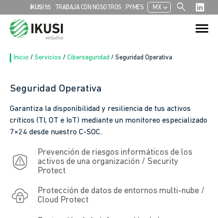
search
chevron_left
IKUSI 55
TRABAJA CON NOSOTROS
PYMES
MX
Search
Search Button
for:
Inicio
/
Servicios
/
Ciberseguridad
/
Seguridad Operativa
Seguridad Operativa
Garantiza la disponibilidad y resiliencia de tus activos
críticos (TI, OT e IoT) mediante un monitoreo especializado
7×24 desde nuestro C-SOC.
Prevención de riesgos informáticos de los
activos de una organización / Security
Protect
Protección de datos de entornos multi-nube /
Cloud Protect