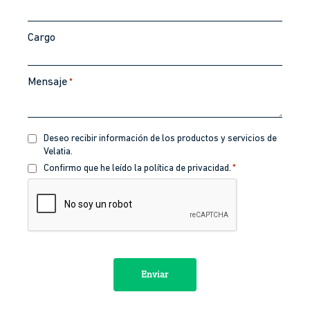
Cargo
Mensaje
*
Recibir
Deseo recibir información de los productos y servicios de
información
Velatia.
Política
Confirmo que he leído la política de privacidad.
*
de
CAPTCHA
privacidad
*