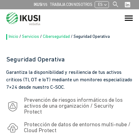
search
chevron_left
IKUSI 55
TRABAJA CON NOSOTROS
ES
Buscar:
Botón de bú
Inicio
/
Servicios
/
Ciberseguridad
/
Seguridad Operativa
Seguridad Operativa
Garantiza la disponibilidad y resiliencia de tus activos
críticos (TI, OT e IoT) mediante un monitoreo especializado
7×24 desde nuestro C-SOC.
Prevención de riesgos informáticos de los
activos de una organización / Security
Protect
Protección de datos de entornos multi-nube /
Cloud Protect