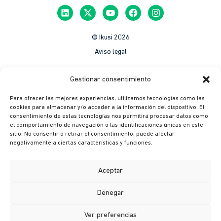
© Ikusi 2026
Aviso legal
México
Gestionar consentimiento
Colombia
Para ofrecer las mejores experiencias, utilizamos tecnologías como las
Política de Privacidad
cookies para almacenar y/o acceder a la información del dispositivo. El
consentimiento de estas tecnologías nos permitirá procesar datos como
México
el comportamiento de navegación o las identificaciones únicas en este
Colombia
sitio. No consentir o retirar el consentimiento, puede afectar
negativamente a ciertas características y funciones.
Política de cookies
México
Aceptar
Colombia
Denegar
Canal ético
Ver preferencias