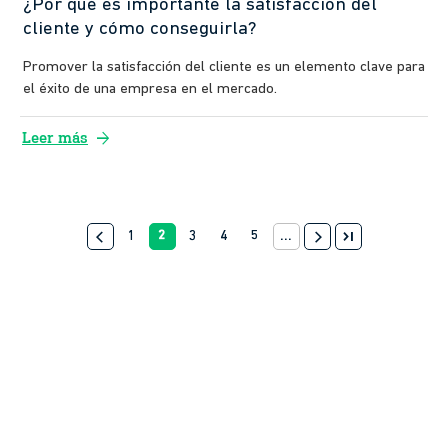
¿Por qué es importante la satisfacción del
cliente y cómo conseguirla?
Promover la satisfacción del cliente es un elemento clave para
el éxito de una empresa en el mercado.
arrow_forward
Leer más
last_page
arrow_back_ios
1
2
3
4
5
...
arrow_forward_ios