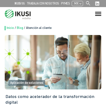
search
chevron_left
IKUSI 55
TRABAJA CON NOSOTROS
PYMES
MX
Search
Search Button
for:
Inicio
/
Blog
/
Atención al cliente
Aplicación de soluciones
Datos como acelerador de la transformación
digital