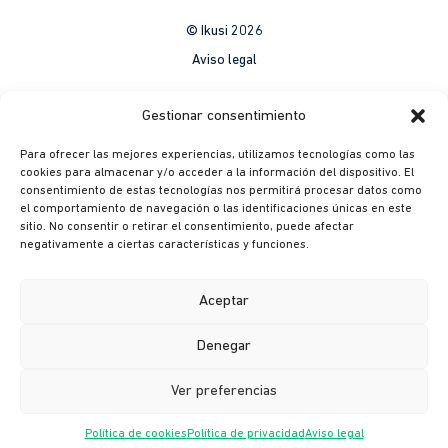
© Ikusi 2026
Aviso legal
México
Gestionar consentimiento
Colombia
Para ofrecer las mejores experiencias, utilizamos tecnologías como las
Política de Privacidad
cookies para almacenar y/o acceder a la información del dispositivo. El
consentimiento de estas tecnologías nos permitirá procesar datos como
México
el comportamiento de navegación o las identificaciones únicas en este
Colombia
sitio. No consentir o retirar el consentimiento, puede afectar
negativamente a ciertas características y funciones.
Política de cookies
México
Aceptar
Colombia
Denegar
Canal ético
Ver preferencias
Política de cookies
Política de privacidad
Aviso legal