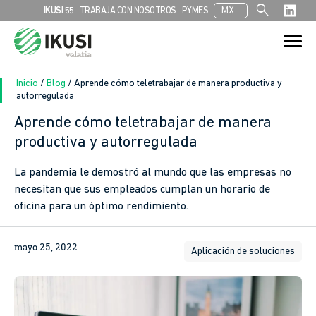
search
IKUSI 55
TRABAJA CON NOSOTROS
PYMES
MX
Search
Search Button
for:
Inicio
/
Blog
/
Aprende cómo teletrabajar de manera productiva y
autorregulada
Aprende cómo teletrabajar de manera
productiva y autorregulada
La pandemia le demostró al mundo que las empresas no
necesitan que sus empleados cumplan un horario de
oficina para un óptimo rendimiento.
mayo 25, 2022
Aplicación de soluciones