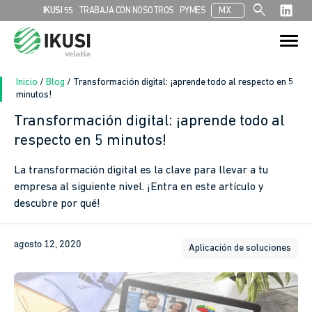
search
IKUSI 55
TRABAJA CON NOSOTROS
PYMES
MX
Search
Search Button
for:
Inicio
/
Blog
/
Transformación digital: ¡aprende todo al respecto en 5
minutos!
Transformación digital: ¡aprende todo al
respecto en 5 minutos!
La transformación digital es la clave para llevar a tu
empresa al siguiente nivel. ¡Entra en este artículo y
descubre por qué!
agosto 12, 2020
Aplicación de soluciones