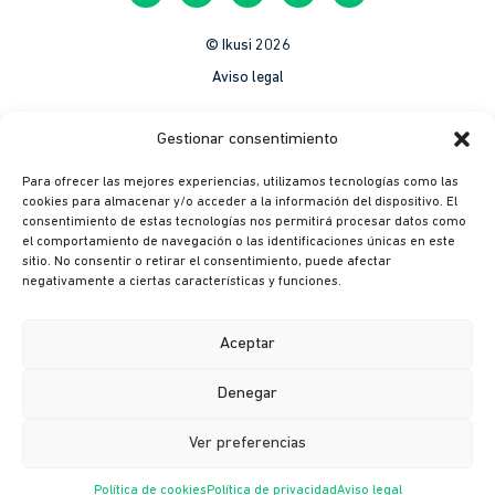
© Ikusi 2026
Aviso legal
México
Gestionar consentimiento
Colombia
Para ofrecer las mejores experiencias, utilizamos tecnologías como las
Política de Privacidad
cookies para almacenar y/o acceder a la información del dispositivo. El
consentimiento de estas tecnologías nos permitirá procesar datos como
México
el comportamiento de navegación o las identificaciones únicas en este
Colombia
sitio. No consentir o retirar el consentimiento, puede afectar
negativamente a ciertas características y funciones.
Política de cookies
México
Aceptar
Colombia
Denegar
Canal ético
Ver preferencias
Política de cookies
Política de privacidad
Aviso legal