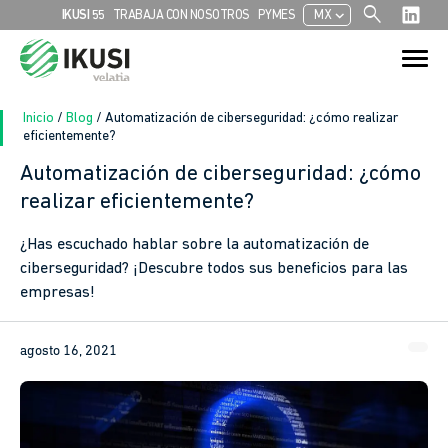
search
chevron_left
IKUSI 55
TRABAJA CON NOSOTROS
PYMES
MX
Search
Search Button
for:
Inicio
/
Blog
/
Automatización de ciberseguridad: ¿cómo realizar
eficientemente?
Automatización de ciberseguridad: ¿cómo
In
realizar eficientemente?
sApp
¿Has escuchado hablar sobre la automatización de
ciberseguridad? ¡Descubre todos sus beneficios para las
ook
empresas!
agosto 16, 2021