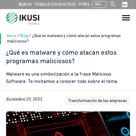
search
IKUSI 55
TRABAJA CON NOSOTROS
PYMES
MX
Search
Search Button
for:
Inicio
/
Blog
/
¿Qué es malware y cómo atacan estos programas
maliciosos?
¿Qué es malware y cómo atacan estos
programas maliciosos?
Malware es una simbolización a la frase Malicious
Software. Te invitamos a conocer todo sobre el tema.
diciembre 23, 2022
Transformación de las empresas