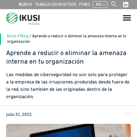
search
chevron_left
IKUSI 55
TRABAJA CON NOSOTROS
PYMES
MX
Search
Search Button
for:
Inicio
/
Blog
/
Aprende a reducir o eliminar la amenaza interna en tu
organización
Aprende a reducir o eliminar la amenaza
interna en tu organización
Las medidas de ciberseguridad no son solo para proteger
a la empresa de las irrupciones producidas desde fuera de
la red, sino también de las originadas dentro de la
organización.
julio 31, 2022