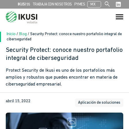
search
IKUSI 55
TRABAJA CON NOSOTROS
PYMES
MX
Search
Search Button
for:
Inicio
/
Blog
/
Security Protect: conoce nuestro portafolio integral de
ciberseguridad
Security Protect: conoce nuestro portafolio
integral de ciberseguridad
Protect Security de Ikusi es uno de los portafolios más
amplios y robustos que puedes encontrar en materia de
ciberseguridad empresarial.
abril 15, 2022
Aplicación de soluciones