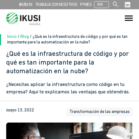
search
IKUSI 55
TRABAJA CON NOSOTROS
PYMES
MX
Search
Search Button
for:
Inicio
/
Blog
/
¿Qué es la infraestructura de código y por qué es tan
importante para la automatización en la nube?
¿Qué es la infraestructura de código y por
In
qué es tan importante para la
automatización en la nube?
sApp
¿Necesitas aplicar la infraestructura como código en tu
ook
empresa? Aquí te explicamos las ventajas que obtendrás.
mayo 13, 2022
Transformación de las empresas